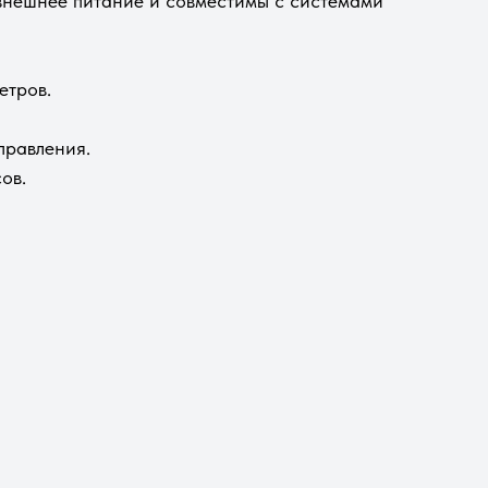
нешнее питание и совместимы с системами
етров.
правления.
ов.