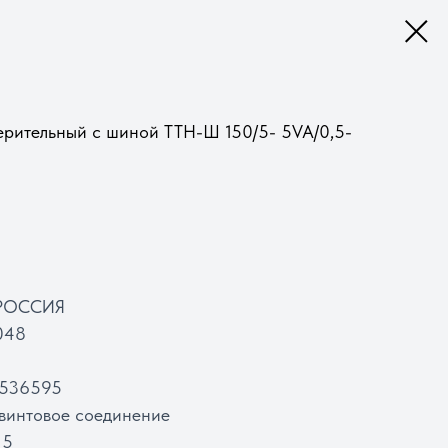
ерительный с шиной ТТН-Ш 150/5- 5VA/0,5-
 РОССИЯ
048
9536595
 винтовое соединение
 5