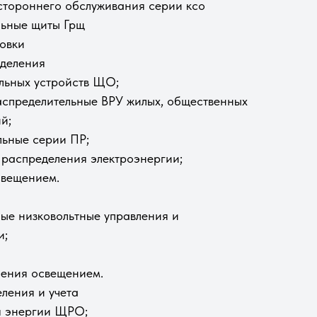
тороннего обслуживания серии ксо
льные щиты Грщ
овки
деления
ельных устройств ЩО;
аспределительные ВРУ жилых, общественных
й;
льные серии ПР;
и распределения электроэнергии;
свещением.
ные низковольтные управления и
и;
ления освещением.
ления и учета
я энергии ЩРО;