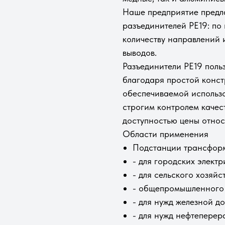
Наше предприятие предл
разъединителей РЕ19: по 
количеству направлений 
выводов.
Разъединители РЕ19 поль
благодаря простой конст
обеспечиваемой использ
строгим контролем качес
доступностью цены относ
Области применения
Подстанции трансформ
- для городских электр
- для сельского хозяйст
- общепромышленного 
- для нужд железной до
- для нужд нефтепере