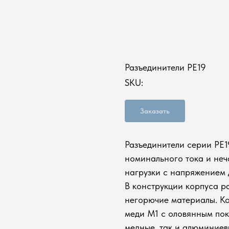
Разъединители РЕ19
SKU:
Заказать
Разъединители серии РЕ1
номинального тока и неч
нагрузки с напряжением 
В конструкции корпуса р
негорючие материалы. Ко
меди М1 с оловянным пок
медные, так и алюминиев