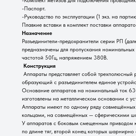
-Комплект метизов для подключения проводник
-Паспорт.
-Руководство по эксплуатации (1 экз. на парт
Плавкие вставки в комплект поставки аппаратов
Назначение
Разъединители-предохранители серии РП (дале
предназначены для пропускания номинальных т
частотой 50Гц, напряжением 380В.
Конструкция
Аппараты представляет собой трехполюсный р
образующий с разъединителем единое устрой
Основание аппаратов на номинальный ток 630
изготовлены на металлическом основании с у
Аппараты имеют по одному ряду совмещённых 
кольцами, на совмещённых — сферическими ш
У аппаратов с боковым смещенным приводом 
по длине тяг, второй конец которых шарнирно