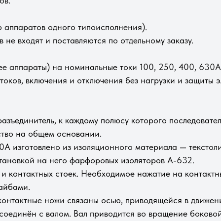
ов.
ию аппаратов одного типоисполнения).
 не входят и поставляются по отдельному заказу.
е аппараты) на номинальные токи 100, 250, 400, 630А
оков, включения и отключения без нагрузки и защиты э
азъединитель, к каждому полюсу которого последовате
ство на общем основании.
А изготовлено из изоляционного материала — текстол
становкой на него фарфоровых изоляторов А-632.
и контактных стоек. Необходимое нажатие на контакт
айбами.
контактные ножи связаны осью, приводящейся в движе
 соединён с валом. Вал приводится во вращение боково