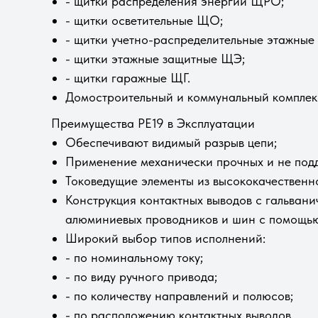
- щитки раcпределения энергии ЩРО;
- щитки осветительные ЩО;
- щитки учетно-распределительные этажные
- щитки этажные защитные ЩЭ;
- щитки гаражные ЩГ.
Домостроительный и коммунальный комплекс 
Преимущества РЕ19 в Эксплуатации
Обеспечивают видимый разрыв цепи;
Применение механически прочных и не по
Токоведущие элементы из высококачественн
Конструкция контактных выводов с гальван
алюминиевых проводников и шин с помощь
Широкий выбор типов исполнений:
- по номинальному току;
- по виду ручного привода;
- по количеству направлений и полюсов;
- по расположению контактных выводов