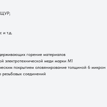
 ЩУР;
и т.д.
ддерживающих горение материалов
ой электротехнической меди марки М1
ическим покрытием оловянирование толщиной 6 микрон
ю резьбовых соединений