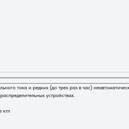
ьного тока и редких (до трех раз в час) неавтоматичес
ораспределительных устройствах.
 ктп