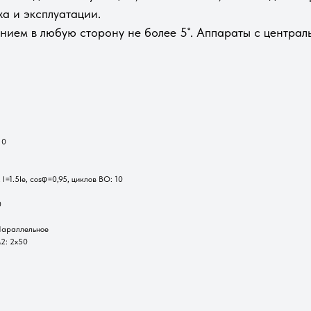
а и эксплуатации.
нием в любую сторону не более 5˚. Аппараты с централ
 0
=1.5Ie, cosφ=0,95, циклов ВО: 10
0
 Параллельное
2: 2х50