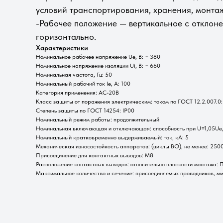
условий транспортирования, хранения, монтаж
-Рабочее положение — вертикальное с отклоне
горизонтально.
Характеристики
Номинальное рабочее напряжение Ue, В: ~ 380
Номинальное напряжение изоляции Ui, В: ~ 660
Номинальная частота, Гц: 50
Номинальный рабочий ток Ie, А: 100
Категория применения: АС-20В
Класс защиты от поражения электрическим: током по ГОСТ 12.2.007.0:
Степень защиты по ГОСТ 14254: IP00
Номинальный режим работы: продолжительный
Номинальная включающая и отключающая: способность при U=1,05Ue, I
Номинальный кратковременно выдерживаемый: ток, кА: 5
Механическая износостойкость аппаратов: (циклы ВО), не менее: 250
Присоединение для контактных выводов: М8
Расположение контактных выводов: относительно плоскости монтажа:
Максимальное количество и сечение: присоединяемых проводников, мм