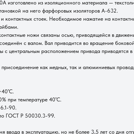
А изготовлено из изоляционного материала — текстол
становкой на него фарфоровых изоляторов А-632.
и контактных стоек. Необходимое нажатие на контакт
айбами.
контактные ножи связаны осью, приводящейся в движе
 соединён с валом. Вал приводится во вращение боково
ты с центральным расположением привода приводятся в
 присоединение как медных, так и алюминиевых провод
+40˚С.
0% при температуре 40˚С.
6.1-90.
по ГОСТ Р 50030.3-99.
ня ввода в эксплуатацию, но не более 3,5 лет со дня от