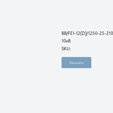
ВВ/FE1-12(D)/1250-25-
10кВ
SKU:
Заказать