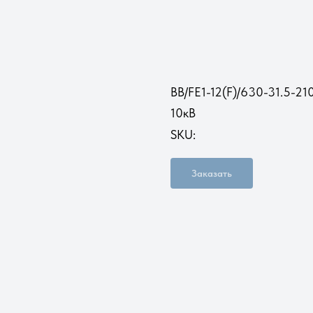
ВВ/FE1-12(F)/630-31.5-
10кВ
SKU:
Заказать