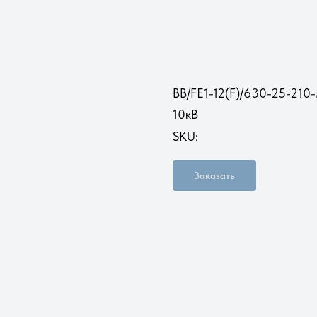
ВВ/FE1-12(F)/630-25-2
10кВ
SKU:
Заказать