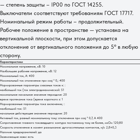
— степень защиты – IP00 по ГОСТ 14255.
Выключатели соответствуют требованиям ГОСТ 17717.
Номинальный режим работы – продолжительный.
Рабочее положение в пространстве — установка на
вертикальной плоскости, при этом допускается
отклонение от вертикального положения до 5º в любую
сторону.
Характеристики
Номинальное напряжение, кВ: 10
Наибольшее рабочее напряжение, кВ: 12
Номинальный ток, А: 400
Номинальный ток отключения при cosj ³ 0,: 400
Нормированные параметры сквозных токов к: :
наибольший ток (ток электродинамической: 51
номинальное начальное значение периодиче: 20
время протекания тока (время короткого з: 1
Нормированные параметры тока включения,: :
наибольший ток: 51
начальное действующее значение периодиче: 20
Активный ток, равный номинальному току: отключения при cosj ³ 0,7, А 400
Сопротивление главного токоведущего: контура постоянному току не более, мкОм 120;80
Скорость отключения в момент размыкания: дугогасительных контактов, м/с 2,8±0,3
Наличие предохранителей: да
Заземляющие ножи: есть