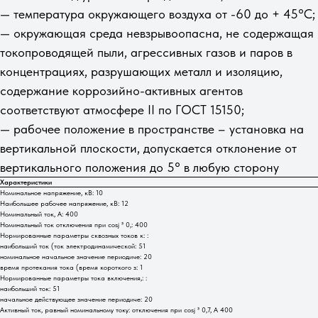
— температура окружающего воздуха от -60 до + 45°С;
— окружающая среда невзрывоопасна, не содержащая
токопроводящей пыли, агрессивных газов и паров в
концентрациях, разрушающих металл и изоляцию,
содержание коррозийно-активных агентов
соответствуют атмосфере II по ГОСТ 15150;
— рабочее положение в пространстве – установка на
вертикальной плоскости, допускается отклонение от
вертикального положения до 5° в любую сторону
Характеристики
Номинальное напряжение, кВ: 10
Наибольшее рабочее напряжение, кВ: 12
Номинальный ток, А: 400
Номинальный ток отключения при cosj ³ 0,: 400
Нормированные параметры сквозных токов к: :
наибольший ток (ток электродинамической: 51
номинальное начальное значение периодиче: 20
время протекания тока (время короткого з: 1
Нормированные параметры тока включения,: :
наибольший ток: 51
начальное действующее значение периодиче: 20
Активный ток, равный номинальному току: отключения при cosj ³ 0,7, А 400