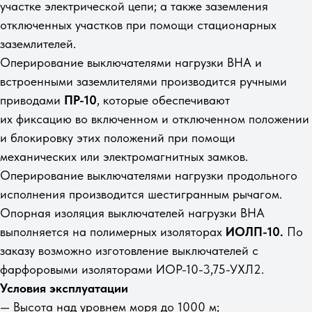
участке электрической цепи; а также заземления
отключенных участков при помощи стационарных
заземлителей.
Оперирование выключателями нагрузки ВНА и
встроенными заземлителями производится ручными
приводами
ПР-10
, которые обеспечивают
их фикcaцию вo включeннoм и oтключeннoм пoлoжeнии
и блoкиpoвку этиx пoлoжeний при помощи
механических или электромагнитных замков.
Оперирование выключателями нагрузки продольного
исполнения производится шестигранным рычагом.
Опорная изоляция выключателей нагрузки ВНА
выполняется на полимерных изоляторах
ИОЛП-10.
По
заказу возможно изготовление выключателей с
фарфоровыми изоляторами ИОР-10-3,75-УХЛ2.
Условия эксплуатации
— Высота над уровнем моря до 1000 м;