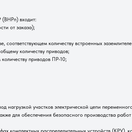
 (ВНРп) входит:
сти от заказа);
ве, соответствующем количеству встроенных заземлителе
м общему количеству приводов;
м количеству приводов ПР-10;
д нагрузкой участков электрической цепи переменного
также для обеспечения безопасного производства рабо
фах комплектных распределительных устройств (КРУ), 