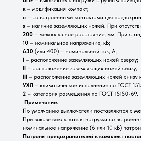
ВНР
– выключатель нагрузки с ручным приводо
к
– модификация компакт;
п
– со встроенными контактами для предохранит
з
– наличие заземляющих ножей. При отсутств
200
– межполюсное расстояние, мм. При стан
10
– номинальное напряжение, кВ;
630
(или 400) – номинальный ток, А;
I
– расположение заземляющих ножей сверху;
II
– расположение заземляющих ножей снизу;
III
– расположение заземляющих ножей снизу и
УХЛ
– климатическое исполнение по ГОСТ 151
2
– категория размещения по ГОСТ 15150-69.
Примечание.
По умолчанию выключатели поставляются с
ме
При заказе выключателя нагрузки со встроенны
номинальное напряжение (6 или 10 кВ) патро
Патроны предохранителей в комплект постав