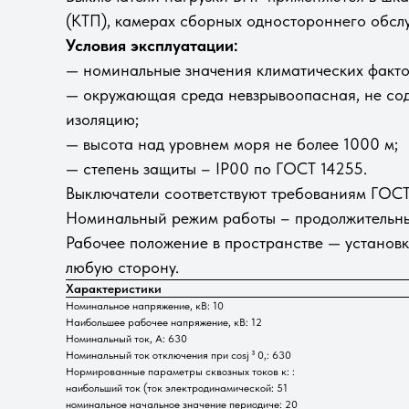
(КТП), камерах сборных одностороннего обсл
Условия эксплуатации:
— номинальные значения климатических факто
— окружающая среда невзрывоопасная, не сод
изоляцию;
— высота над уровнем моря не более 1000 м;
— степень защиты – IP00 по ГОСТ 14255.
Выключатели соответствуют требованиям ГОСТ 
Номинальный режим работы – продолжительн
Рабочее положение в пространстве — установк
любую сторону.
Характеристики
Номинальное напряжение, кВ: 10
Наибольшее рабочее напряжение, кВ: 12
Номинальный ток, А: 630
Номинальный ток отключения при cosj ³ 0,: 630
Нормированные параметры сквозных токов к: :
наибольший ток (ток электродинамической: 51
номинальное начальное значение периодиче: 20