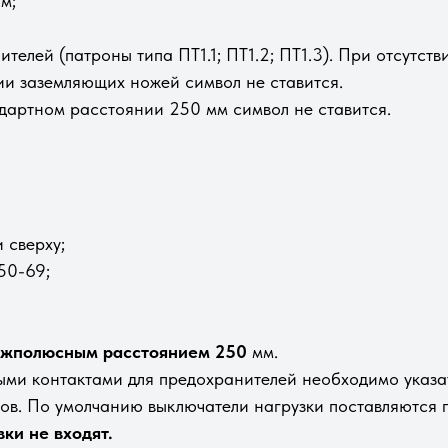
м;
елей (патроны типа ПТ1.1; ПТ1.2; ПТ1.3). При отсутстви
ии заземляющих ножей символ не ставится.
дартном расстоянии 250 мм символ не ставится.
 сверху;
50-69;
жполюсным расстоянием 250
мм.
ми контактами для предохранителей необходимо указать 
нов. По умолчанию выключатели нагрузки поставляются
ки не входят.