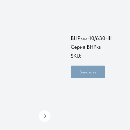
ВНРкпз-10/630-III
Серия ВНРкз
SKU:
Заказать