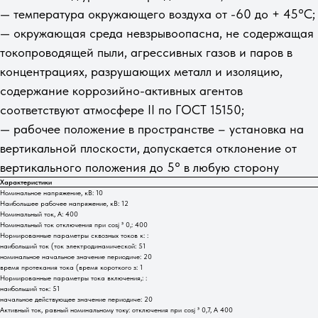
— температура окружающего воздуха от -60 до + 45°С;
— окружающая среда невзрывоопасна, не содержащая
токопроводящей пыли, агрессивных газов и паров в
концентрациях, разрушающих металл и изоляцию,
содержание коррозийно-активных агентов
соответствуют атмосфере II по ГОСТ 15150;
— рабочее положение в пространстве – установка на
вертикальной плоскости, допускается отклонение от
вертикального положения до 5° в любую сторону
Характеристики
Номинальное напряжение, кВ: 10
Наибольшее рабочее напряжение, кВ: 12
Номинальный ток, А: 400
Номинальный ток отключения при cosj ³ 0,: 400
Нормированные параметры сквозных токов к: :
наибольший ток (ток электродинамической: 51
номинальное начальное значение периодиче: 20
время протекания тока (время короткого з: 1
Нормированные параметры тока включения,: :
наибольший ток: 51
начальное действующее значение периодиче: 20
Активный ток, равный номинальному току: отключения при cosj ³ 0,7, А 400