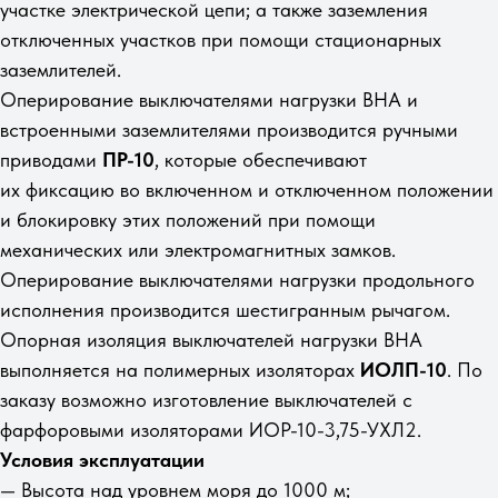
участке электрической цепи; а также заземления
отключенных участков при помощи стационарных
заземлителей.
Оперирование выключателями нагрузки ВНА и
встроенными заземлителями производится ручными
приводами
ПР-10
, которые обеспечивают
их фикcaцию вo включeннoм и oтключeннoм пoлoжeнии
и блoкиpoвку этиx пoлoжeний при помощи
механических или электромагнитных замков.
Оперирование выключателями нагрузки продольного
исполнения производится шестигранным рычагом.
Опорная изоляция выключателей нагрузки ВНА
выполняется на полимерных изоляторах
ИОЛП-10
. По
заказу возможно изготовление выключателей с
фарфоровыми изоляторами ИОР-10-3,75-УХЛ2.
Условия эксплуатации
— Высота над уровнем моря до 1000 м;