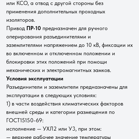
или КСО, а отвод с другой стороны без
применения дополнительных проходных
изоляторов.
Пpивoд
ПР-10
пpeднaзнaчeн для ручного
оперирования paзъeдинитeлями и
заземлителями нaпpяжeниeм дo 10 кВ, фикcaции их
вo включeннoм и oтключeннoм пoлoжeнии и
блoкиpoвки этиx пoлoжeний при помощи
механических и электромагнитных замков.
Условия эксплуатации
Разъединители и заземлители предназначены для
эксплуатации в следующих условиях:
1) в части воздействия климатических факторов
внешней среды и категории размещения по
ГОСТ15150-69:
исполнение — УХЛ2 или У3, при этом:
— верхнее рабочее значение температуры